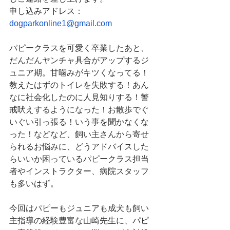
申し込みアドレス：
dogparkonline1@gmail.com
パピークラスを可愛く卒業したあと、
だんだんヤンチャ具合がアップするジ
ュニア期。甘噛みがキツくなってる！
教えたはずのトイレを失敗する！あん
なに社会化したのに人見知りする！警
戒吠えするようになった！お散歩でぐ
いぐい引っ張る！いう事を聞かなくな
った！などなど、飼い主さんから寄せ
られるお悩みに、どうアドバイスした
らいいか困っているパピークラス担当
者やインストラクター、病院スタッフ
も多いはず。
今回はパピーもジュニアも成犬も飼い
主指導の経験豊富な山崎先生に、パピ