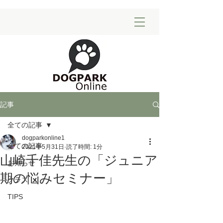
記事
全ての記事
dogparkonline1
全ての記事
2021年5月31日
読了時間: 1分
山崎千佳先生の「ジュニア
お知らせ
期の悩みセミナー」
クラス
TIPS