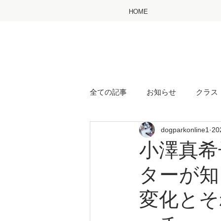
HOME
全ての記事
お知らせ
クラス
dogparkonline1
2
小澤真希
ターが知
変化とそ