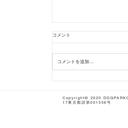
コメント
コメントを追加…
CAAWTセミナー第二弾開
催！ CAT/コン
ストラクショナル・アグレッ
Copyright© 2020 DOGPARKOnl
ション・トリートメント セ
17東京都訓第001556号
ミナー