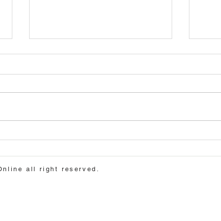
８月６日（木）山崎千佳先生
7月
セミナー「教えるスキル〜コ
生「
ーチング実践編」
ー/
ine all right reserved.
す」