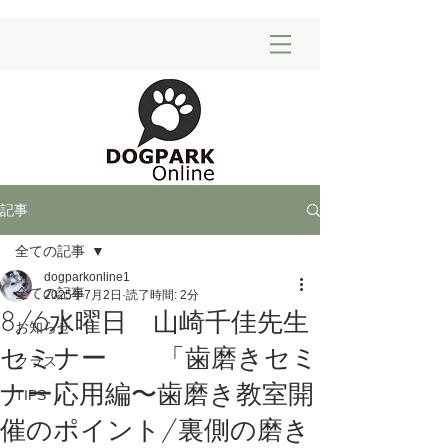
記事
全ての記事
dogparkonline1
全ての記事
2025年7月2日
読了時間: 2分
8/6水曜日 山崎千佳先生
お知らせ
セミナー 「歯磨きセミ
クラス
ナー応用編〜歯磨き教室開
TIPS
催のポイント/裏側の磨き