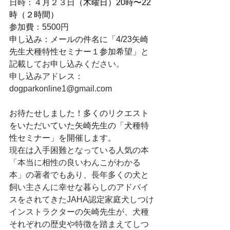
日時：４月２３日
（木曜日）20時〜22
時（２時間）
参加費：5500円
申し込み：メールの件名に「4/23矢崎
先生犬種特性セミナー１参加希望」
と
記載
してお申し込みください。
申し込みアドレス：
dogparkonline1@gmail.com
お待たせしました！多くのリクエスト
をいただいていた矢崎先生の「犬種特
性セミナー」を開催します。
現在は入手困難となっている人気の本
「本当に相性の良いわんこがわかる
本」の著者でもあり、長年多くの犬と
飼い主さんに幸せな暮らしのアドバイ
スをされてきたJAHA認定家庭犬しつけ
インストラクターの矢崎先生が、犬種
それぞれの歴史や特徴を踏まえてしつ