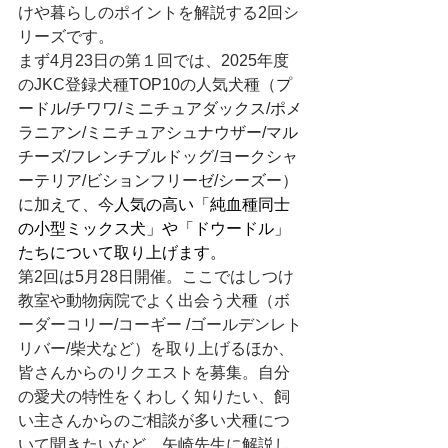
けや暮らしのポイントを解説する2回シ
リーズです。
まず4月23日の第１回では、2025年度
のJKC登録犬種TOP10の人気犬種（
プ
ードル/チワワ/ミニチュアダックス/ポメ
ラニアン/ミニチュアシュナウザー/マル
チーズ/フレンチブルドッグ/ヨークシャ
ーテリア/ビションフリーゼ/シーズー）
に加えて、今
人気の高い「純血種同士
の小型ミックス犬」や「ドウードル」
たちについて取り上げます。
第2回は5月28日開催。ここではしつけ
教室や動物病院でよく出会う犬種（ボ
ーダーコリー/コーギー /ゴールデンレト
リバー/柴犬など）を取り上げるほか、
皆さんからのリクエストを募集。自分
の愛犬の特性をくわしく知りたい、飼
い主さんからのご相談が多い犬種につ
いて聞きたいなど、矢崎先生に解説し