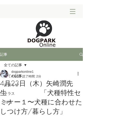
記事
全ての記事
dogparkonline1
全ての記事
4月6日
読了時間: 2分
4月23日（木）矢崎潤先
お知らせ
生 「犬種特性セ
クラス
ミナー１〜犬種に合わせた
TIPS
しつけ方/暮らし方」