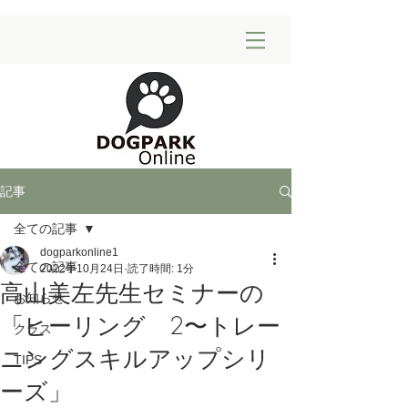
記事
全ての記事
dogparkonline1
全ての記事
2022年10月24日
読了時間: 1分
高山美左先生セミナーの
お知らせ
「ヒーリング 2〜トレー
クラス
ニングスキルアップシリ
TIPS
ーズ」