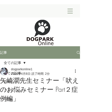
記事
全ての記事
dogparkonline1
全ての記事
2024年4月8日
読了時間: 2分
矢崎潤先生セミナー「吠え
お知らせ
のお悩みセミナー Part２症
クラス
例編」
TIPS