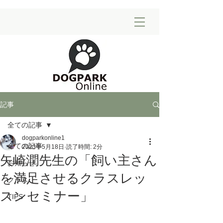
記事
全ての記事
dogparkonline1
全ての記事
2023年5月18日
読了時間: 2分
矢崎潤先生の「飼い主さん
お知らせ
を満足させるクラスレッ
クラス
スンセミナー」
TIPS