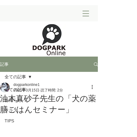
記事
全ての記事
dogparkonline1
全ての記事
2021年3月15日
読了時間: 2分
油木真砂子先生の「犬の薬
お知らせ
膳ごはんセミナー」
クラス
TIPS