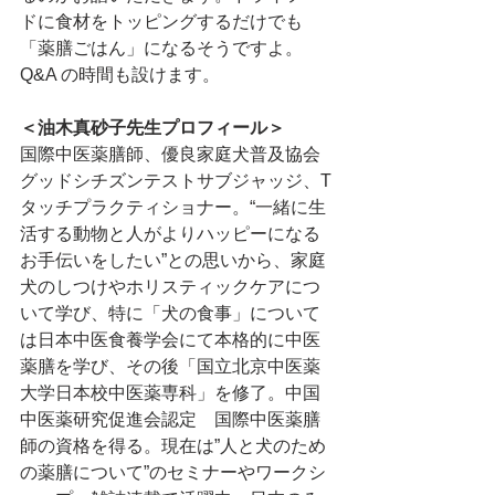
ドに食材をトッピングするだけでも
「薬膳ごはん」になるそうですよ。
Q&A の時間も設けます。
＜油木真砂子先生プロフィール＞
国際中医薬膳師、優良家庭犬普及協会
グッドシチズンテストサブジャッジ、T
タッチプラクティショナー。“一緒に生
活する動物と人がよりハッピーになる
お手伝いをしたい”との思いから、家庭
犬のしつけやホリスティックケアにつ
いて学び、特に「犬の食事」について
は日本中医食養学会にて本格的に中医
薬膳を学び、その後「国立北京中医薬
大学日本校中医薬専科」を修了。中国
中医薬研究促進会認定　国際中医薬膳
師の資格を得る。現在は”人と犬のため
の薬膳について”のセミナーやワークシ