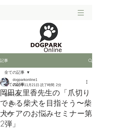
記事
全ての記事
dogparkonline1
全ての記事
2023年11月21日
読了時間: 2分
岡田友里香先生の「爪切り
お知らせ
できる柴犬を目指そう〜柴
クラス
犬ケアのお悩みセミナー第
TIPS
2弾」