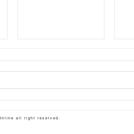
８月６日（木）山崎千佳先生
7月
セミナー「教えるスキル〜コ
生「
ーチング実践編」
ー/
ine all right reserved.
す」