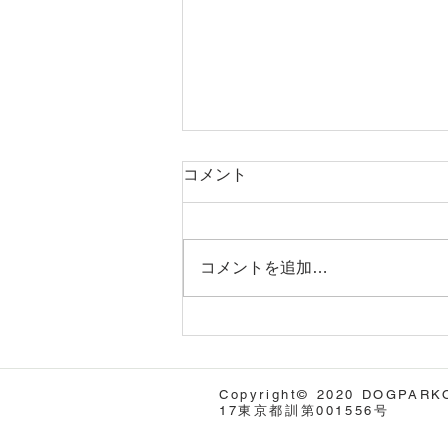
コメント
コメントを追加…
CAAWTセミナー第二弾開
催！ CAT/コン
ストラクショナル・アグレッ
Copyright© 2020 DOGPARKOnl
ション・トリートメント セ
17東京都訓第001556号
ミナー