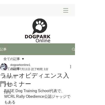
記事
全ての記事
dogparkonline1
全ての記事
2020年7月11日
読了時間: 1分
ラリーオビディエンス入
お知らせ
門セミナー
クラス
BASE Dog Training School代表で、
TIPS
WCRL Rally Obedience公認ジャッジで
もある