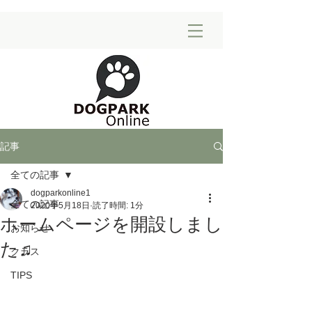
記事
全ての記事
dogparkonline1
全ての記事
2020年5月18日
読了時間: 1分
ホームページを開設しまし
お知らせ
た♫
クラス
TIPS