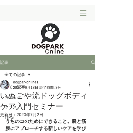
記事
全ての記事
dogparkonline1
全ての記事
2020年6月18日
読了時間: 3分
いぬごや流ドッグボディ
お知らせ
ケア入門セミナー
クラス
更新日：
2020年7月2日
TIPS
うちのコのためにできること。腱と筋
膜にアプローチする新しいケアを学び