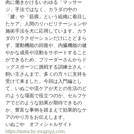
肉に働きかけるいわゆる「マッサー
ジ」手法ではなく、カラダの中の
「腱」や「筋膜」という組織に着目し
たケア。人間のリハビリテーションや
施術手法を犬に応用しています。カラ
ダのリラクゼーションだけにとどまら
ず、運動機能の回復や、内臓機能の健
やかな成長や活動をサポートすること
ができるため、ブリーダーさんからド
ッグスポーツに挑戦する訓練士さん・
飼い主さんまで、多くの方々に支持を
受けて来ました。今回は入門編とし
て、いぬごや流ケアが犬との生活のど
のような場面で役立つのか、セルフケ
アでどのような効果が期待できるの
か、豊富な事例を踏まえて効果的なケ
アのやり方をお伝えします。
いぬごや　オフィシャルサイト　
https://www.bc-inugoya.com