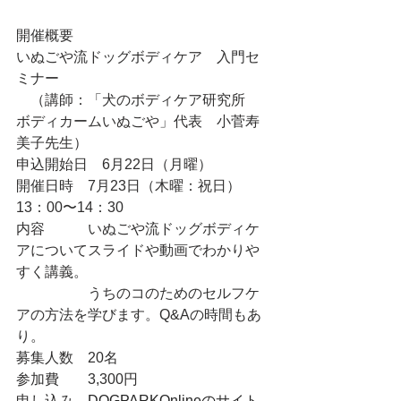
開催概要
いぬごや流ドッグボディケア　入門セ
ミナー
　（講師：「犬のボディケア研究所　
ボディカームいぬごや」代表　小菅寿
美子先生）
申込開始日　6月22日（月曜）
開催日時　7月23日（木曜：祝日）
13：00〜14：30
内容　　　いぬごや流ドッグボディケ
アについてスライドや動画でわかりや
すく講義。
　　　　　うちのコのためのセルフケ
アの方法を学びます。Q&Aの時間もあ
り。
募集人数　20名
参加費　　3,300円
申し込み　
DOGPARKOnlineのサイト